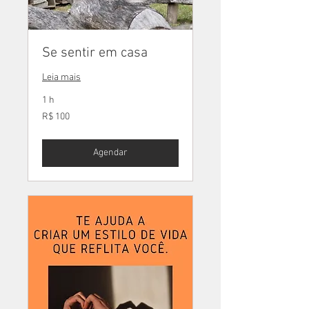
Se sentir em casa
Leia mais
1 h
100
R$ 100
Reais
brasileiros
Agendar