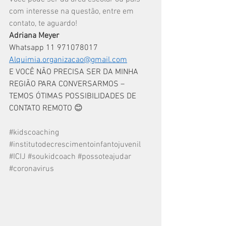
com interesse na questão, entre em 
contato, te aguardo!
Adriana Meyer
Whatsapp 11 971078017 
Alquimia.organizacao@gmail.com
E VOCÊ NÃO PRECISA SER DA MINHA 
REGIÃO PARA CONVERSARMOS – 
TEMOS ÓTIMAS POSSIBILIDADES DE 
CONTATO REMOTO 😊  
#kidscoaching
#institutodecrescimentoinfantojuvenil
#ICIJ
#soukidcoach
#possoteajudar
#coronavirus