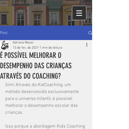
Post
Adriana Meyer
13 de fev. de 2021
1 min de leitura
É POSSÍVEL MELHORAR O
DESEMPENHO DAS CRIANÇAS
ATRAVÉS DO COACHING?
Sim! Através do KidCoaching, um 
método desenvolvido exclusivamente 
para o universo infantil, é possível 
melhorar o desempenho escolar das 
crianças.
Isso porque a abordagem Kids Coaching 